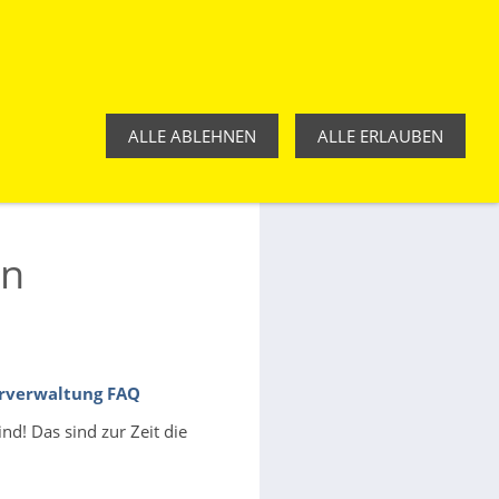
GWALLBACHER STRASSE 15, 97659 SCHÖNAU A.D. BREND
ALLE ABLEHNEN
ALLE ERLAUBEN
en
erverwaltung FAQ
nd! Das sind zur Zeit die