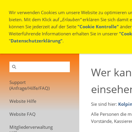
Wir verwenden Cookies um unsere Website zu optimieren u
bieten. Mit dem Klick auf
„Erlauben“
erklären Sie sich damit
können Sie jederzeit auf der Seite
"Cookie Kontrolle"
änder
Weiterführende Informationen erhalten Sie in unserer
"Cook
"
Datenschutzerklärung"
.
AKTUELLES
SUPPORT (ANFRAGE/HILFE/FA
Wer kan
Support
einsehe
(Anfrage/Hilfe/FAQ)
Website Hilfe
Sie sind hier:
Kolpi
Website FAQ
Alle Personen die mi
Vorstände, Kassierer
Mitgliederverwaltung