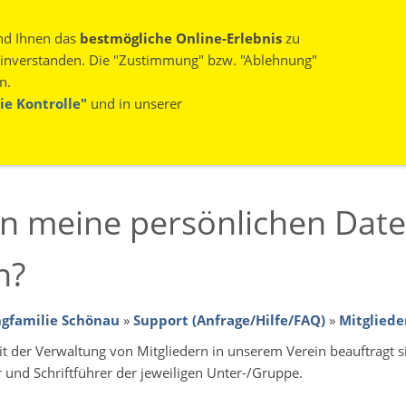
(0 97 75) 13 28
BUR
nd Ihnen das
bestmögliche Online-Erlebnis
zu
 einverstanden. Die "Zustimmung" bzw. "Ablehnung"
n.
ie Kontrolle"
und in unserer
Q)
ARCHIV
KONTAKT
LOGIN
n meine persönlichen Dat
n?
ngfamilie Schönau
»
Support (Anfrage/Hilfe/FAQ)
»
Mitglied
t der Verwaltung von Mitgliedern in unserem Verein beauftragt si
 und Schriftführer der jeweiligen Unter-/Gruppe.